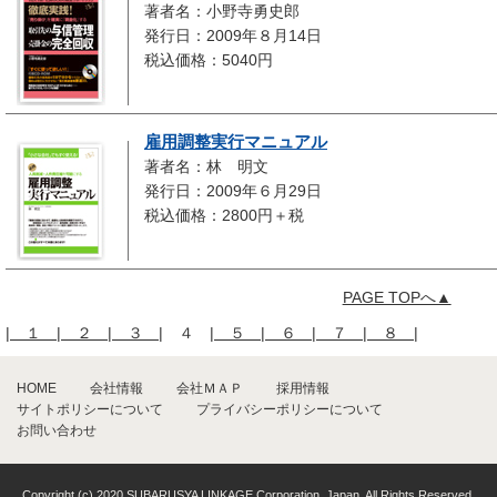
著者名：小野寺勇史郎
発行日：2009年８月14日
税込価格：5040円
雇用調整実行マニュアル
著者名：林 明文
発行日：2009年６月29日
税込価格：2800円＋税
PAGE TOPへ▲
|
１
|
２
|
３
|
４
|
５
|
６
|
７
|
８
|
HOME
会社情報
会社ＭＡＰ
採用情報
サイトポリシーについて
プライバシーポリシーについて
お問い合わせ
Copyright (c) 2020 SUBARUSYA LINKAGE Corporation, Japan. All Rights Reserved.